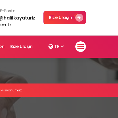
E-Posta
Bize Ulaşın
@halilkayaturiz
om.tr
on
Bize Ulaşın
TR
 Misyonumuz